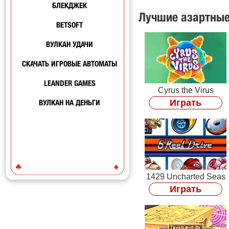
БЛЕКДЖЕК
Лучшие азартные
BETSOFT
ВУЛКАН УДАЧИ
СКАЧАТЬ ИГРОВЫЕ АВТОМАТЫ
LEANDER GAMES
Cyrus the Virus
Играть
ВУЛКАН НА ДЕНЬГИ
1429 Uncharted Seas
Играть