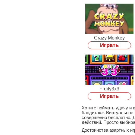
Crazy Monkey
Играть
Fruity3x3
Играть
Хотите поймать удачу и 
бандитах». Виртуальное 
совершенно бесплатно. Д
действий. Просто выбира
Достоинства азартных иг