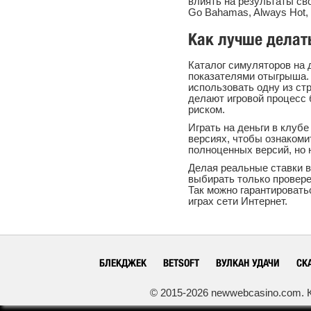
влиять на результаты св
Go Bahamas, Always Hot, 
Как лучше делат
Каталог симуляторов на 
показателями отыгрыша.
использовать одну из ст
делают игровой процесс
риском.
Играть на деньги в клуб
версиях, чтобы ознакоми
полноценных версий, но 
Делая реальные ставки в
выбирать только провер
Так можно гарантироват
играх сети Интернет.
БЛЕКДЖЕК
BETSOFT
ВУЛКАН УДАЧИ
СК
© 2015-2026 newwebcasino.com. 