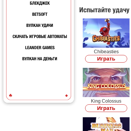
БЛЕКДЖЕК
Испытайте удачу 
BETSOFT
ВУЛКАН УДАЧИ
СКАЧАТЬ ИГРОВЫЕ АВТОМАТЫ
LEANDER GAMES
Chibeasties
Играть
ВУЛКАН НА ДЕНЬГИ
King Colossus
Играть